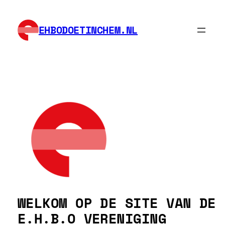
Ga
naar
EHBODOETINCHEM.NL
de
inhoud
WELKOM OP DE SITE VAN DE
E.H.B.O VERENIGING